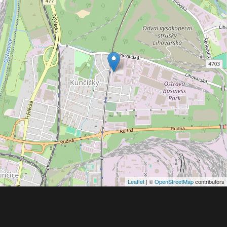
Leaflet
| ©
OpenStreetMap
contributors